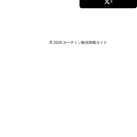
Facebook
X
すべての場所
法人・MICE 向け
Instagram
TikTok
MICE・法人旅行ガイド
社員旅行
YouTube
研修旅行
© 2026 ホーチミン観光情報ガイド
インセンティブツアー
旅行代理店向け
サイト情報
運営会社
ホーチミン観光情報ガイドが選ばれる理由
取材・掲載実績 / パートナー
サイト運営
お問い合わせ
プライバシーポリシー
利用規約
サイトマップ
関連サイト