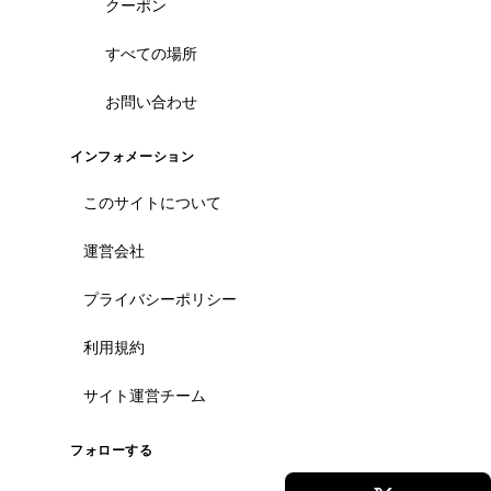
クーポン
すべての場所
お問い合わせ
ホーチミン観光情報ガイド
ホーチミンのグルメ・スパ・ツアー・ショッピング情報を現地から発
インフォメーション
信。口コミや予約も。
このサイトについて
カテゴリー
運営会社
エステ・スパ・美容
ベトナム雑貨・お土産
プライバシーポリシー
レストラン
ツアー・観光
利用規約
コンテンツ
サイト運営チーム
ツアー予約
フォローする
記事一覧
クーポン