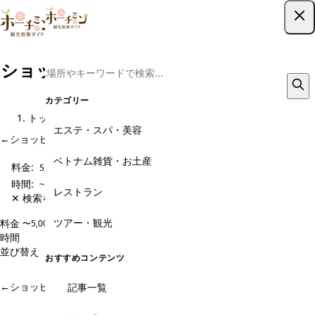
ツアー予約はこちら
ショッピング・センター、デパートのメ
ニュー
カテゴリー
トップ
観光スポット
ショッピング・センター、デパート
メニュー
エステ・スパ・美容
←
ショッピング・センター、デパート のページに戻る
ベトナム雑貨・お土産
料金:
5,000〜10,000円
時間:
~60分
レストラン
✕ 検索をクリア
ツアー・観光
料金
〜5,000円
5,000〜10,000円
10,000〜20,000円
20,000円〜
時間
~60分
60~120分
120~180分
180分~
並び替え
人気順
価格安い順
価格高い順
新着順
おすすめコンテンツ
マッチするツアーは見つかりませんでした
←
ショッピング・センター、デパート のページに戻る
記事一覧