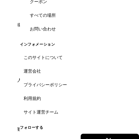
LINEで承ります。
クーポン
すべての場所
衛生面が心配で観光客向けでも不安...
お問い合わせ
現地スタッフが実際に訪問し、衛生・店内環境・ス
タッフ対応を確認したお店のみ掲載しています。口
インフォメーション
コミと内観写真でも事前にチェックでき、初めてで
も安心です。
このサイトについて
運営会社
人気店は予約必須なの？
プライバシーポリシー
人気店は予約推奨です。当サイトから日本語LINEで
利用規約
簡単に予約でき、人数・希望時間・アレルギー対応
もまとめて伝達。空席状況も即時確認します。
サイト運営チーム
フォローする
観光客向けの店か、地元の本物のお店か見分けたい...