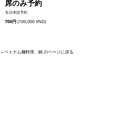
席のみ予約
日本語予約
700円
(100,000 VND)
予約可能
←
ベトナム麺料理、鍋 のページに戻る
ホーチミン観光情報ガイド
ホーチミンのグルメ・スパ・ツアー・ショッピング情報を現地から発
信。口コミや予約も。
カテゴリー