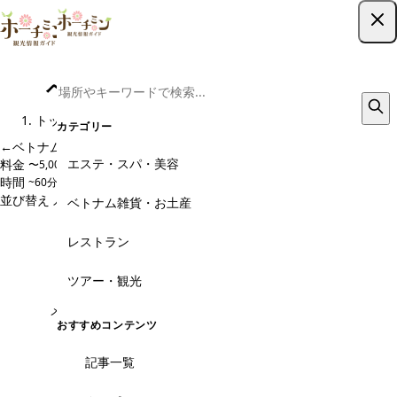
ツアー予約はこちら
ベトナム麺料理、鍋のメニュー
トップ
レストラン
ベトナム麺料理、鍋
メニュー
カテゴリー
←
ベトナム麺料理、鍋 のページに戻る
エステ・スパ・美容
料金
〜5,000円
5,000〜10,000円
10,000〜20,000円
20,000円〜
時間
~60分
60~120分
120~180分
180分~
並び替え
人気順
価格安い順
価格高い順
新着順
ベトナム雑貨・お土産
こんなお悩みありませんか？
レストラン
ツアー・観光
メニューが日本語で見られるか分からない...
おすすめコンテンツ
掲載店の多くで日本語メニュー対応を確認済み。料
記事一覧
理写真と日本語説明付きで、現地でメニュー解読に
困ることなく注文できます。注文サポートも日本語