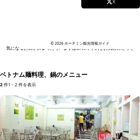
Facebook
X
お店ごとに「観光客向け / ローカル人気 / 接待向
け」のタグを付けて掲載。失敗したくない夜は日本
人スタッフがその日のおすすめを日本語LINEでご提
Instagram
TikTok
案します。
YouTube
© 2026 ホーチミン観光情報ガイド
気になるお店が決まったら、まずはLINEで予約をお気軽にどうぞ
日本語LINEで予約する
ベトナム麺料理、鍋のメニュー
2
件
1 - 2 件を表示